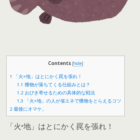
Contents
[
hide
]
1
「火×地」はとにかく罠を張れ！
1.1
獲物が落ちてくる仕組みとは？
1.2
おびき寄せるための具体的な戦法
1.3
「火×地」の人が省エネで獲物をとらえるコツ
2
最後にオマケ。
「火×地」はとにかく罠を張れ！