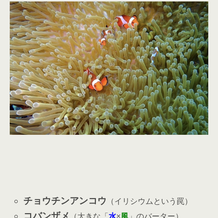
チョウチンアンコウ
（イリシウムという罠）
コバンザメ
（大きな「
水
×
風
」のバーター）