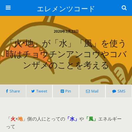
エレメンツコード
2020年3月22日
「火×地」が「水」「風」を使う
時はチョウチンアンコウやコバ
ンザメのことを考える
Share
Tweet
Pin
Mail
SMS
「
火
×
地
」側の人にとっての
「水」
や
「
風」
エネルギー
って