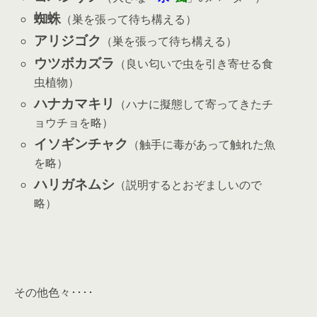
蜘蛛
（巣を張って待ち構える）
アリジゴク
（巣を張って待ち構える）
ウツボカズラ
（良い匂いで虫を引き寄せる食
虫植物）
ハナカマキリ
（ハナに擬態して寄ってきたチ
ョウチョを略）
イソギンチャク
（触手に毒があって触れた魚
を略）
ハリガネムシ
（説明するとおぞましいので
略）
その他色々････