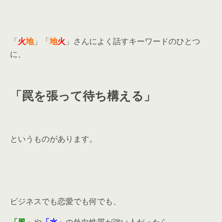
「
火
地
」「
地
火
」さんによく話すキーワードのひとつ
に、
「罠を張って待ち構える」
というものがあります。
ビジネスでも恋愛でも何でも、
「
風」
や
「水」
の外向性質が強い人だったら、