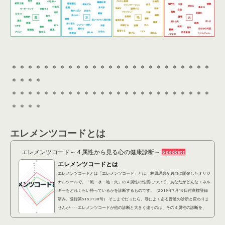
＊＊＊＊＊＊＊＊＊＊＊＊＊＊＊＊＊＊＊＊＊＊＊＊＊
＊＊＊＊
＊＊＊＊＊＊＊＊＊＊＊＊＊＊＊＊＊＊＊＊＊＊＊＊＊
＊＊＊＊
エレメンツコードとは
エレメンツコード～４属性から見る心の健康診断～
6 pockets
エレメンツコードとは
エレメンツコードとは「エレメンツコード」とは、林原琢磨が独自に開発したオリジ
ナルツールで、「風・水・地・火」の４属性の性質について、あなたがどんなエネル
ギーをどれくらい持っているかを診断するものです。（2019年7月19日付商標登録
済み、登録第6163138号） そこまでだったら、巷によくある普通の診断と変わりま
せんが････エレメンツコードが他の診断と大きく違うのは、その４属性の診断を、
「潜在的に自分が持ってる性質（潜在レイヤー）」 「他人から見られている性質
（表出レイヤー）」 「本当はこうなりたいという...