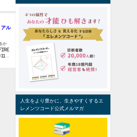
リアル
るか
IRE
11月
人生をより豊かに、生きやすくするエ
レメンツコード公式メルマガ