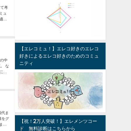
いて考
ミュ
 適切
【エレコミュ！】エレコ好きのエレコ
好きによるエレコ好きのためのコミュ
国の中
ニティ
。 な
足に対
歳代ま
値をグ
【祝！2万人突破！】エレメンツコー
ま
ド®︎無料診断はこちらから