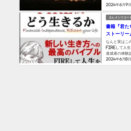
2024年6月9
エレメンツコー
書籍『君たち
ストーリー
なんと実はこ
FIREして人
達成者の体験
2024年6月8
から始まったのが