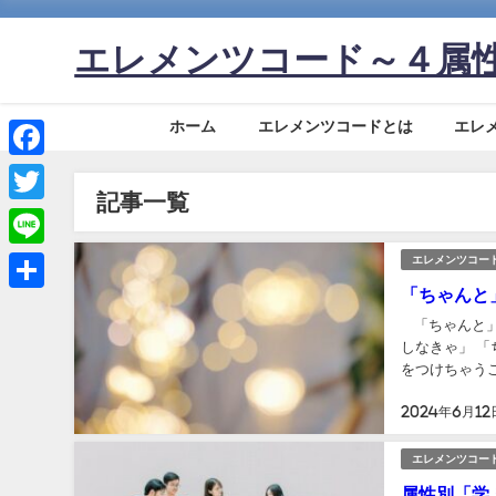
エレメンツコード～４属
ホーム
エレメンツコードとは
エレ
Facebook
記事一覧
Twitter
Line
エレメンツコー
「ちゃんと
共
「ちゃんと」っ
有
しなきゃ」 「
をつけちゃうこ
いわけじゃないし
2024年6月12
エレメンツコー
属性別「学