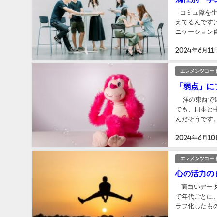
コミュ障を生み
えてるんですけ
ニケーション自
な言葉の選び方
2024年6月11
エレメンツコー
「弱点」に
洋の東西で違
でも、日本と
んだそうです。
して、意識が向
2024年6月10
エレメンツコー
心の活力の
面白いデータ
で年代ごとに
ラフ化したもの
す。 ㅤㅤ ㅤ これを見