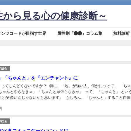
性から見る心の健康診断～
メンツコードが目指す世界
属性別「●●」コラム集
無料診断
ド総合
」「ちゃんと」を『エンチャント』に
てしんどくないですか？ ㅤ 特に、「地」が強い人、何かにつけて、 ㅤ 「ち
ちゃんとやらなきゃ」 「ちゃんと頑張らなきゃ」 ㅤ って、 「ちゃんと」 とい
とが 多いんじゃないかと思います。 ㅤ ㅤ もちろん、「ちゃんと」すること自
、 そ...
日
ド総合
ぶべきコミュニケーション」とは