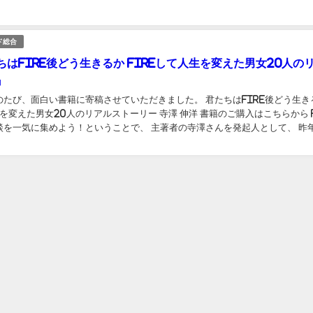
日
ド総合
はFIRE後どう生きるか FIREして人生を変えた男女20人の
』
のたび、面白い書籍に寄稿させていただきました。 君たちはFIRE後どう生き
生を変えた男女20人のリアルストーリー 寺澤 伸洋 書籍のご購入はこちらから F
談を一気に集めよう！ということで、 主著者の寺澤さんを発起人として、 昨年
日
「FIRE達成者 共...