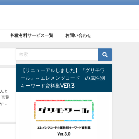
各種有料サービス一覧
お問い合わせ
【リニューアルしました】『グリモワ
ール』～エレメンツコード®の属性別
キーワード資料集Ver.3
ゃんと
う言葉
体が悪