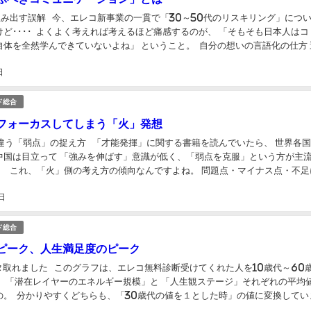
出す誤解 ㅤ 今、エレコ新事業の一貫で「30～50代のリスキリング」につ
ど････ ㅤ よくよく考えれば考えるほど痛感するのが、 「そもそも日本人はコ
体を全然学んできていないよね」 ということ。 ㅤ 自分の想いの言語化の仕方
 スピーチのスキ...
日
ド総合
フォーカスしてしまう「火」発想
う「弱点」の捉え方 ㅤ 「才能発揮」に関する書籍を読んでいたら、 世界各
中国は目立って 「強みを伸ばす」意識が低く、「弱点を克服」という方が主流
 ㅤ ㅤ これ、「火」側の考え方の傾向なんですよね。 問題点・マイナス点・不
きやすいんです。 ...
日
ド総合
ピーク、人生満足度のピーク
取れました ㅤ このグラフは、エレコ無料診断受けてくれた人を10歳代～60
、 「潜在レイヤーのエネルギー規模」と 「人生観ステージ」それぞれの平均
。 ㅤ 分かりやすくどちらも、「30歳代の値を１とした時」の値に変換してい
ると････ ...