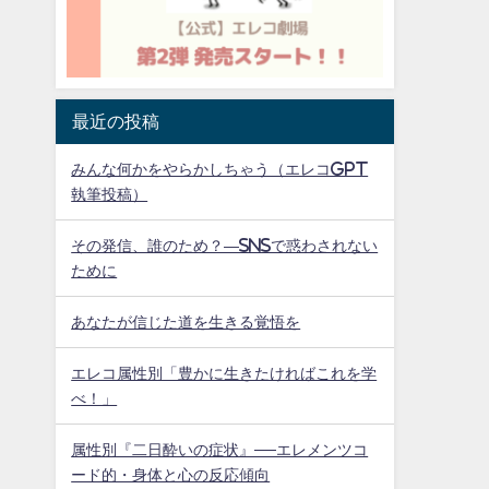
最近の投稿
みんな何かをやらかしちゃう（エレコGPT
執筆投稿）
その発信、誰のため？—SNSで惑わされない
ために
あなたが信じた道を生きる覚悟を
エレコ属性別「豊かに生きたければこれを学
べ！」
属性別『二日酔いの症状』──エレメンツコ
ード的・身体と心の反応傾向