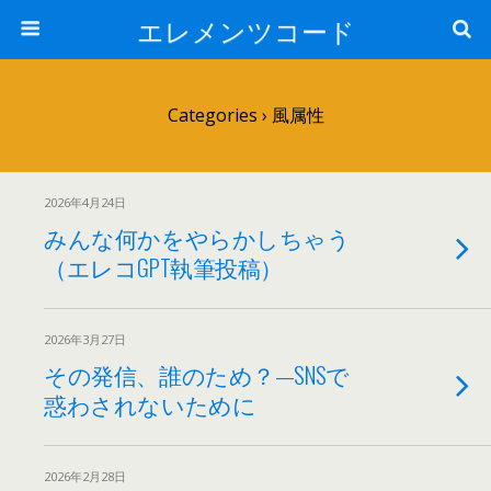
エレメンツコード
Categories ›
風属性
2026年4月24日
みんな何かをやらかしちゃう
（エレコGPT執筆投稿）
2026年3月27日
その発信、誰のため？—SNSで
惑わされないために
2026年2月28日