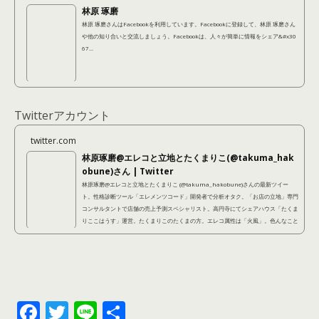
林原 琢磨
林原 琢磨さんはFacebookを利用しています。Facebookに登録して、林原 琢磨さん
や他の知り合いと交流しましょう。Facebookは、人々が簡単に情報をシェア&#x30
67...
Twitterアカウント
twitter.com
林原琢磨@エレコと立地とたくまりこ(@takuma_hak
obune)さん | Twitter
林原琢磨@エレコと立地とたくまりこ (@takuma_hakobune)さんの最新ツイー
ト。性格診断ツール「エレメンツコード」開発者で分析オタク。「お店の立地」専門
コンサルタントで店舗の売上予測スペシャリスト。高円寺にてシェアハウス「たくま
りここはうす」運営。たくまりこのたくまの方。エレコ属性は「火風」。色んなこと
に手を出しているように見えて、本当は不器用なので結局本質的にやっているのは同
じことなのです。
F
T
Li
共