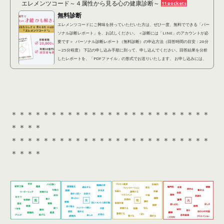
エレメンツコード～４属性から見る心の健康診断～
11 pockets
無料診断
エレメンツコードにご興味を持っていただいた方は、ぜひ一度、無料でできる「パー
ソナル診断レポート」を、お試しください。 ＜診断には「LINE」のアカウントが必
要です＞ パーソナル診断レポート（無料診断）の申込方法（回答時間の目安：20分
～25分程度） 下記の申し込み手順に則って、申し込んでください。回答結果を分析
したレポートを、「PDFファイル」の形式でお送りいたします。 お申し込みには、
「LINEアカウント」が必要となります。 ①下記診断アンケートに回答する(約20分)
以下の「診...
＊＊＊＊＊＊＊＊＊＊＊＊＊＊＊＊＊＊＊＊＊＊＊＊＊
＊＊＊＊
＊＊＊＊＊＊＊＊＊＊＊＊＊＊＊＊＊＊＊＊＊＊＊＊＊
＊＊＊＊