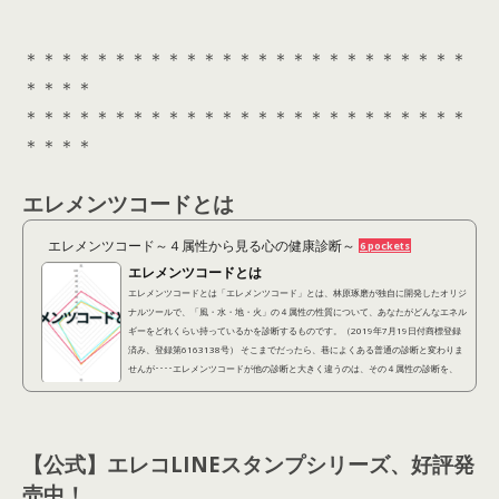
＊＊＊＊＊＊＊＊＊＊＊＊＊＊＊＊＊＊＊＊＊＊＊＊＊
＊＊＊＊
＊＊＊＊＊＊＊＊＊＊＊＊＊＊＊＊＊＊＊＊＊＊＊＊＊
＊＊＊＊
エレメンツコードとは
エレメンツコード～４属性から見る心の健康診断～
6 pockets
エレメンツコードとは
エレメンツコードとは「エレメンツコード」とは、林原琢磨が独自に開発したオリジ
ナルツールで、「風・水・地・火」の４属性の性質について、あなたがどんなエネル
ギーをどれくらい持っているかを診断するものです。（2019年7月19日付商標登録
済み、登録第6163138号） そこまでだったら、巷によくある普通の診断と変わりま
せんが････エレメンツコードが他の診断と大きく違うのは、その４属性の診断を、
「潜在的に自分が持ってる性質（潜在レイヤー）」 「他人から見られている性質
（表出レイヤー）」 「本当はこうなりたいという...
【公式】エレコLINEスタンプシリーズ、好評発
売中！