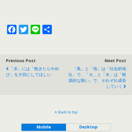
じことなのです。
F
T
Li
共
ac
w
n
有
e
itt
e
b
er
Previous Post
Next Post
o
「水」には「飽きたらやめ
「風」と「地」は「社会的地
o
ぴ」を大切にしてほしい
位」で、「火」と「水」は「根
源的な願い」で、それぞれ成長
k
していく
Back to top
Mobile
Desktop