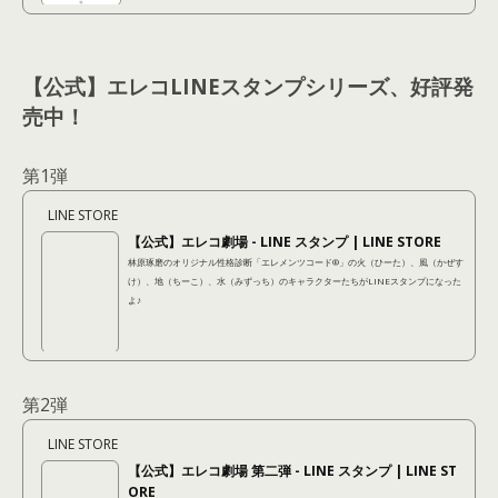
「潜在的に自分が持ってる性質（潜在レイヤー）」 「他人から見られている性質
（表出レイヤー）」 「本当はこうなりたいという...
【公式】エレコLINEスタンプシリーズ、好評発
売中！
第1弾
LINE STORE
【公式】エレコ劇場 - LINE スタンプ | LINE STORE
林原琢磨のオリジナル性格診断「エレメンツコード®︎」の火（ひーた）、風（かぜす
け）、地（ちーこ）、水（みずっち）のキャラクターたちがLINEスタンプになった
よ♪
第2弾
LINE STORE
【公式】エレコ劇場 第二弾 - LINE スタンプ | LINE ST
ORE