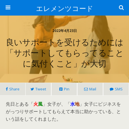
エレメンツコード
2022年4月23日
良いサポートを受けるためには
「サポートしてもらってること
に気付くこと」が大切
Share
Tweet
Pin
Mail
SMS
先日とある「
火
風
」女子が、「
水
地
」女子にビジネスを
がっつりサポートしてもらえて本当に助かっている、と
いう話をしてくれました。