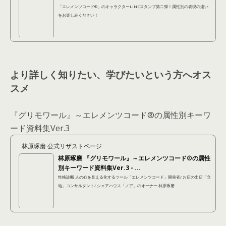
「エレメンツコード®︎」のキャラクターLINEスタンプ第二弾！属性別の表現の違い
をお楽しみください！
より詳しく知りたい、学びたいという方へオス
スメ
『グリモワール』～エレメンツコード®の属性別キーワ
ード資料集Ver.3
林原琢磨 公式リザストページ
林原琢磨 『グリモワール』～エレメンツコード®の属性
別キーワード資料集Ver.3 - ...
性格診断 人の心を見える化するツール「エレメンツコード」開発者/ お店の出店「立
地」コンサルタント/ シェアハウス「ノア」のオーナー 林原琢磨