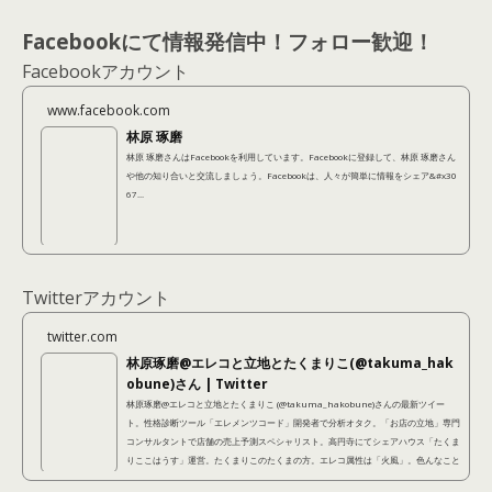
Facebookにて情報発信中！フォロー歓迎！
Facebookアカウント
www.facebook.com
林原 琢磨
林原 琢磨さんはFacebookを利用しています。Facebookに登録して、林原 琢磨さん
や他の知り合いと交流しましょう。Facebookは、人々が簡単に情報をシェア&#x30
67...
Twitterアカウント
twitter.com
林原琢磨@エレコと立地とたくまりこ(@takuma_hak
obune)さん | Twitter
林原琢磨@エレコと立地とたくまりこ (@takuma_hakobune)さんの最新ツイー
ト。性格診断ツール「エレメンツコード」開発者で分析オタク。「お店の立地」専門
コンサルタントで店舗の売上予測スペシャリスト。高円寺にてシェアハウス「たくま
りここはうす」運営。たくまりこのたくまの方。エレコ属性は「火風」。色んなこと
に手を出しているように見えて、本当は不器用なので結局本質的にやっているのは同