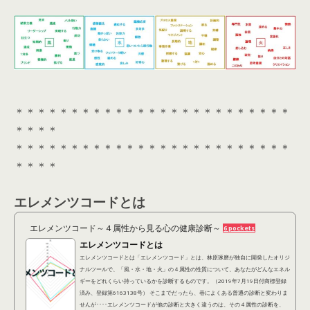
＊＊＊＊＊＊＊＊＊＊＊＊＊＊＊＊＊＊＊＊＊＊＊＊＊
＊＊＊＊
＊＊＊＊＊＊＊＊＊＊＊＊＊＊＊＊＊＊＊＊＊＊＊＊＊
＊＊＊＊
エレメンツコードとは
エレメンツコード～４属性から見る心の健康診断～
6 pockets
エレメンツコードとは
エレメンツコードとは「エレメンツコード」とは、林原琢磨が独自に開発したオリジ
ナルツールで、「風・水・地・火」の４属性の性質について、あなたがどんなエネル
ギーをどれくらい持っているかを診断するものです。（2019年7月19日付商標登録
済み、登録第6163138号） そこまでだったら、巷によくある普通の診断と変わりま
せんが････エレメンツコードが他の診断と大きく違うのは、その４属性の診断を、