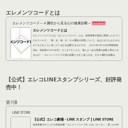
エレメンツコードとは
エレメンツコード～４属性から見る心の健康診断～
6 pockets
エレメンツコードとは
エレメンツコードとは「エレメンツコード」とは、林原琢磨が独自に開発したオリジ
ナルツールで、「風・水・地・火」の４属性の性質について、あなたがどんなエネル
ギーをどれくらい持っているかを診断するものです。（2019年7月19日付商標登録
済み、登録第6163138号） そこまでだったら、巷によくある普通の診断と変わりま
せんが････エレメンツコードが他の診断と大きく違うのは、その４属性の診断を、
「潜在的に自分が持ってる性質（潜在レイヤー）」 「他人から見られている性質
（表出レイヤー）」 「本当はこうなりたいという...
【公式】エレコLINEスタンプシリーズ、好評発
売中！
第1弾
LINE STORE
【公式】エレコ劇場 - LINE スタンプ | LINE STORE
林原琢磨のオリジナル性格診断「エレメンツコード®︎」の火（ひーた）、風（かぜす