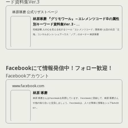
ード資料集Ver.3
林原琢磨 公式リザストページ
林原琢磨 『グリモワール』～エレメンツコード®の属性
別キーワード資料集Ver.3 - ...
性格診断 人の心を見える化するツール「エレメンツコード」開発者/ お店の出店「立
地」コンサルタント/ シェアハウス「ノア」のオーナー 林原琢磨
Facebookにて情報発信中！フォロー歓迎！
Facebookアカウント
www.facebook.com
林原 琢磨
林原 琢磨さんはFacebookを利用しています。Facebookに登録して、林原 琢磨さん
や他の知り合いと交流しましょう。Facebookは、人々が簡単に情報をシェア&#x30
67...