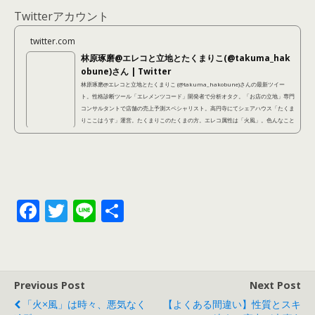
Twitterアカウント
twitter.com
林原琢磨@エレコと立地とたくまりこ(@takuma_hak
obune)さん | Twitter
林原琢磨@エレコと立地とたくまりこ (@takuma_hakobune)さんの最新ツイー
ト。性格診断ツール「エレメンツコード」開発者で分析オタク。「お店の立地」専門
コンサルタントで店舗の売上予測スペシャリスト。高円寺にてシェアハウス「たくま
りここはうす」運営。たくまりこのたくまの方。エレコ属性は「火風」。色んなこと
に手を出しているように見えて、本当は不器用なので結局本質的にやっているのは同
じことなのです。
F
T
Li
共
ac
w
n
有
e
itt
e
b
er
Previous Post
Next Post
o
「火×風」は時々、悪気なく
【よくある間違い】性質とスキ