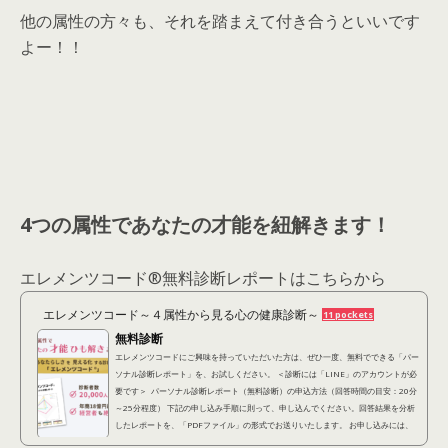
他の属性の方々も、それを踏まえて付き合うといいです
よー！！
4つの属性であなたの才能を紐解きます！
エレメンツコード®︎無料診断レポートはこちらから
エレメンツコード～４属性から見る心の健康診断～
11 pockets
無料診断
エレメンツコードにご興味を持っていただいた方は、ぜひ一度、無料でできる「パー
ソナル診断レポート」を、お試しください。 ＜診断には「LINE」のアカウントが必
要です＞ パーソナル診断レポート（無料診断）の申込方法（回答時間の目安：20分
～25分程度） 下記の申し込み手順に則って、申し込んでください。回答結果を分析
したレポートを、「PDFファイル」の形式でお送りいたします。 お申し込みには、
「LINEアカウント」が必要となります。 ①下記診断アンケートに回答する(約20分)