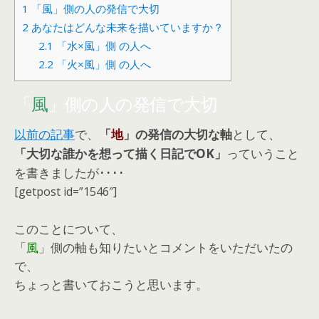
1
「風」側の人の発信で大切
2
あなたはどんな未来を描いていますか？
2.1
「水×風」側 の人へ
2.2
「火×風」側 の人へ
「
風
」側の人の発信で大切
以前の記事
で、
「
地
」の発信の大切な軸
として、
「大切な誰かを想って描く日記でOK」
っていうこと
を書きましたが････
[getpost id=”1546″]
このことについて、
「
風
」側の軸も知りたいとコメントをいただいたの
で、
ちょっと書いておこうと思います。