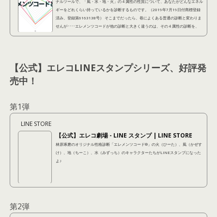
ナルツールで、「風・水・地・火」の４属性の性質について、あなたがどんなエネル
ギーをどれくらい持っているかを診断するものです。（2019年7月19日付商標登録
済み、登録第6163138号） そこまでだったら、巷によくある普通の診断と変わりま
せんが････エレメンツコードが他の診断と大きく違うのは、その４属性の診断を、
「潜在的に自分が持ってる性質（潜在レイヤー）」 「他人から見られている性質
（表出レイヤー）」 「本当はこうなりたいという...
【公式】エレコLINEスタンプシリーズ、好評発
売中！
第1弾
LINE STORE
【公式】エレコ劇場 - LINE スタンプ | LINE STORE
林原琢磨のオリジナル性格診断「エレメンツコード®︎」の火（ひーた）、風（かぜす
け）、地（ちーこ）、水（みずっち）のキャラクターたちがLINEスタンプになった
よ♪
第2弾