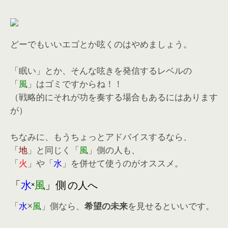
どーでもいいエゴとか呟くのはやめましょう。
「眠い」とか、そんな呟きを発信するレベルの
「
風
」はゴミですからね！！
（戦略的にそれが功を奏する場合もあるにはあります
が）
ちなみに、もうちょっとアドバイスするなら、
「
地
」と同じく「
風
」側の人も、
「
火
」や「
水
」を併せて使うのがオススメ。
「
水
×
風
」側
の人へ
「
水
×
風
」側なら、
希望の未来
を見せるといいです。