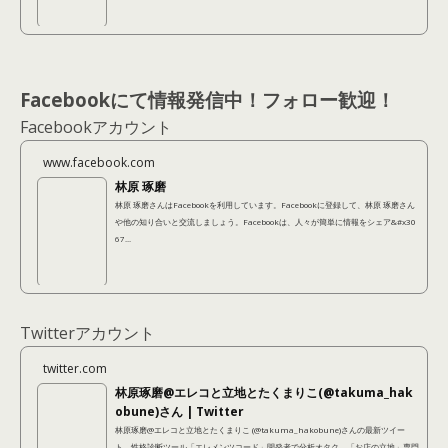
Facebookにて情報発信中！フォロー歓迎！
Facebookアカウント
www.facebook.com
林原 琢磨
林原 琢磨さんはFacebookを利用しています。Facebookに登録して、林原 琢磨さん
や他の知り合いと交流しましょう。Facebookは、人々が簡単に情報をシェア&#x30
67...
Twitterアカウント
twitter.com
林原琢磨@エレコと立地とたくまりこ(@takuma_hak
obune)さん | Twitter
林原琢磨@エレコと立地とたくまりこ (@takuma_hakobune)さんの最新ツイー
ト。性格診断ツール「エレメンツコード」開発者で分析オタク。「お店の立地」専門