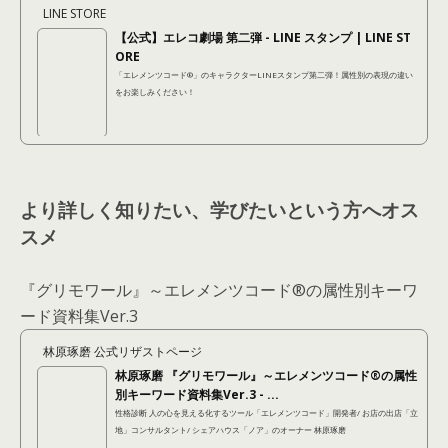
LINE STORE
【公式】エレコ劇場 第二弾 - LINE スタンプ | LINE ST
ORE
「エレメンツコード®︎」のキャラクターLINEスタンプ第二弾！属性別の表現の違い
をお楽しみください！
より詳しく知りたい、学びたいという方へオス
スメ
『グリモワール』～エレメンツコード®の属性別キーワ
ード資料集Ver.3
林原琢磨 公式リザストページ
林原琢磨 『グリモワール』～エレメンツコード®の属性
別キーワード資料集Ver.3 - ...
性格診断 人の心を見える化するツール「エレメンツコード」開発者/ お店の出店「立
地」コンサルタント/ シェアハウス「ノア」のオーナー 林原琢磨