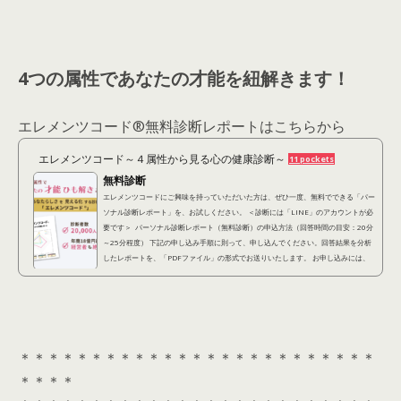
4つの属性であなたの才能を紐解きます！
エレメンツコード®︎無料診断レポートはこちらから
エレメンツコード～４属性から見る心の健康診断～
11 pockets
無料診断
エレメンツコードにご興味を持っていただいた方は、ぜひ一度、無料でできる「パー
ソナル診断レポート」を、お試しください。 ＜診断には「LINE」のアカウントが必
要です＞ パーソナル診断レポート（無料診断）の申込方法（回答時間の目安：20分
～25分程度） 下記の申し込み手順に則って、申し込んでください。回答結果を分析
したレポートを、「PDFファイル」の形式でお送りいたします。 お申し込みには、
「LINEアカウント」が必要となります。 ①下記診断アンケートに回答する(約20分)
以下の「診...
＊＊＊＊＊＊＊＊＊＊＊＊＊＊＊＊＊＊＊＊＊＊＊＊＊
＊＊＊＊