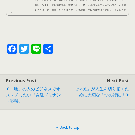
コンサルタントで店舗の売上予測スペシャリスト。高円寺にてシェアハウス「たくま
りここはうす」運営。たくまりこのたくまの方。エレコ属性は「火風」。色んなこと
に手を出しているように見えて、本当は不器用なので結局本質的にやっているのは同
じことなのです。
F
T
Li
共
ac
w
n
有
e
itt
e
b
er
Previous Post
Next Post
o
「地」の人のビジネスでオ
「水×風」が人生を切り拓くた
o
ススメしたい『友達ドミナン
めに大切な３つの行動！
ト戦略』
k
Back to top