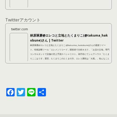
Twitterアカウント
twitter.com
林原琢磨@エレコと立地とたくまりこ(@takuma_hak
obune)さん | Twitter
林原琢磨@エレコと立地とたくまりこ (@takuma_hakobune)さんの最新ツイー
ト。性格診断ツール「エレメンツコード」開発者で分析オタク。「お店の立地」専門
コンサルタントで店舗の売上予測スペシャリスト。高円寺にてシェアハウス「たくま
りここはうす」運営。たくまりこのたくまの方。エレコ属性は「火風」。色んなこと
に手を出しているように見えて、本当は不器用なので結局本質的にやっているのは同
じことなのです。
F
T
Li
共
ac
w
n
有
e
itt
e