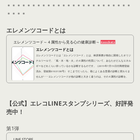
＊＊＊＊＊＊＊＊＊＊＊＊＊＊＊＊＊＊＊＊＊＊＊＊＊
＊＊＊＊
エレメンツコードとは
エレメンツコード～４属性から見る心の健康診断～
6 pockets
エレメンツコードとは
エレメンツコードとは「エレメンツコード」とは、林原琢磨が独自に開発したオリジ
ナルツールで、「風・水・地・火」の４属性の性質について、あなたがどんなエネル
ギーをどれくらい持っているかを診断するものです。（2019年7月19日付商標登録
済み、登録第6163138号） そこまでだったら、巷によくある普通の診断と変わりま
せんが････エレメンツコードが他の診断と大きく違うのは、その４属性の診断を、
「潜在的に自分が持ってる性質（潜在レイヤー）」 「他人から見られている性質
（表出レイヤー）」 「本当はこうなりたいという...
【公式】エレコLINEスタンプシリーズ、好評発
売中！
第1弾
LINE STORE