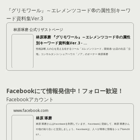
『グリモワール』～エレメンツコード®の属性別キーワ
ード資料集Ver.3
林原琢磨 公式リザストページ
林原琢磨 『グリモワール』～エレメンツコード®の属性
別キーワード資料集Ver.3 - ...
性格診断 人の心を見える化するツール「エレメンツコード」開発者/ お店の出店「立
地」コンサルタント/ シェアハウス「ノア」のオーナー 林原琢磨
Facebookにて情報発信中！フォロー歓迎！
Facebookアカウント
www.facebook.com
林原 琢磨
林原 琢磨さんはFacebookを利用しています。Facebookに登録して、林原 琢磨さん
や他の知り合いと交流しましょう。Facebookは、人々が簡単に情報をシェア&#x30
67...