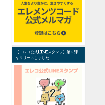
【エレコ公式LINEスタンプ】第２弾
をリリースしました！
し