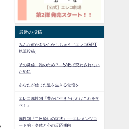
最近の投稿
みんな何かをやらかしちゃう（エレコGPT
執筆投稿）
その発信、誰のため？—SNSで惑わされない
ために
あなたが信じた道を生きる覚悟を
エレコ属性別「豊かに生きたければこれを学
べ！」
属性別『二日酔いの症状』──エレメンツコ
ード的・身体と心の反応傾向
の