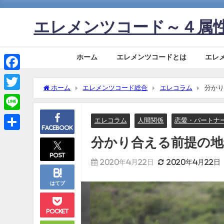
エレメンツコード～４属
ホーム
エレメンツコードとは
エレ
Facebook
ホーム
エレメンツコード総合
エレコラム
分かり
Twitter
Line
エレコラム
人間関係
恋愛・パートナ
Facebook
共
分かり合える前提の地
有
post
2020年4月22日
2020年4月22日
はてブ
Pocket