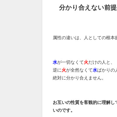
分かり合えない前提
属性の違いは、人としての根本
水
が一切なくて
火
だけの人と、
逆に
火
が全然なくて
水
ばかりの
絶対に分かり合えません。
お互いの性質を客観的に理解し
いのです。