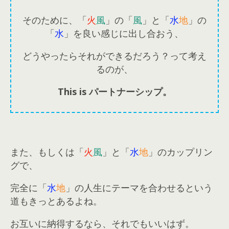
そのために、「
火
風
」の「
風
」と「
水
地
」の
「
水
」を良い感じに出し合おう、
どうやったらそれができるだろう？って考え
るのが、
This is
パートナーシップ。
また、もしくは「
火
風
」と「
水
地
」のカップリン
グで、
完全に「
水
地
」の人生にテーマを合わせるという
道もきっとあるよね。
お互いに納得するなら、それでもいいはず。