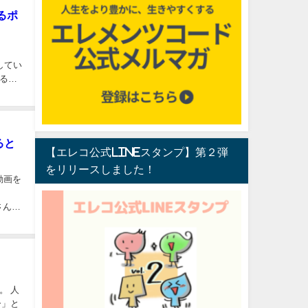
るポ
ると
ると
【エレコ公式LINEスタンプ】第２弾
をリリースしました！
動画を
oさんが
。 人
ー」と