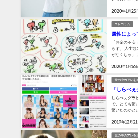
に、「水」側の
2020年1月25
エレコラム
属性によっ
「お金の不安
らず、 人生
がなくちゃ」 
色々な方々のご
2020年1月16
世の中のアレを
「しらべぇ
しらべぇグラビ
で、とても驚いたのでこれを書
驚いたのかとい
で、「何ひとつ
2019年12月2
世の中のアレを