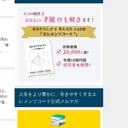
に関わ
」「稼
読ん
人生をより豊かに、生きやすくするエ
レメンツコード公式メルマガ
評価