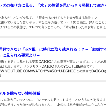
ンダの在り方に見る、「水」の性質を思いっきり発揮して生き
た友人が、パンダを見て、 「笹食べるだけで人とお金が集まる動物」 と
、本当にその通りで････！笑 自由に、好きなことしてい
ていけるこの状態は、エレコで言うところの、「水が極まった生き方」と言え
日
張って稼ぐ（エサを取る）必要もなく、外敵...
理解できない「火×風」は時代に取り残される！？～「結婚す
」に見られる要素より～
後悔する男」に見られる要素 DaiGoさんの動画が面白い まずは、こちらの
ばと思います。 メンタリストDaiGoさんのYoutube動画です。
www.youtube.com/watch?v=5OHU-I-QngE この動画でDaiG
日
ている「結婚する...
テルを貼らない性格診断
モノの副作用のひとつに、「レッテルを貼ってしまう」というものがあります
は特にそういった傾向が見られますね。 「あの人は双子座だからこうなんだ