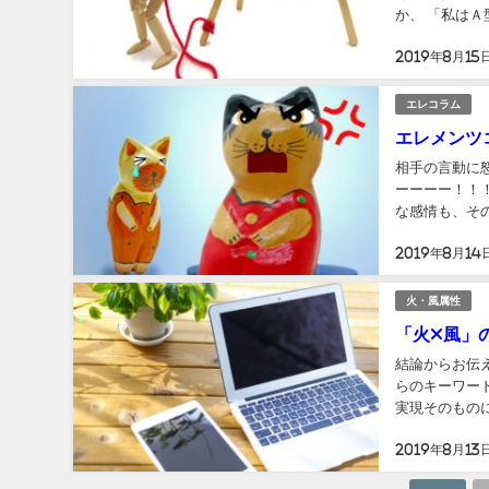
か、 「私はＡ
に、カテゴライ
2019年8月15
エレコラム
エレメンツ
相手の言動に
ーーーー！！！
な感情も、そ
んなに違うんじ
2019年8月14
火・風属性
「火×風」
結論からお伝え
らのキーワー
実現そのもの
なたでいい」と
2019年8月13