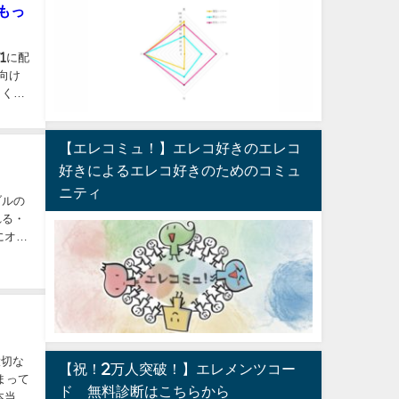
もっ
1に配
しくな
【エレコミュ！】エレコ好きのエレコ
好きによるエレコ好きのためのコミュ
ニティ
ブルの
れる・
大切な
【祝！2万人突破！】エレメンツコー
ド®︎無料診断はこちらから
本当