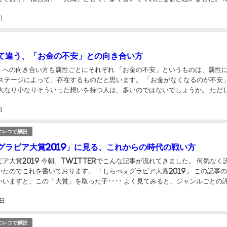
人（特に「水×風」の方々）から...
日
て違う、「お金の不安」との向き合い方
」への向き合い方も属性ごとにそれぞれ 「お金の不安」というものは、属性
観ステージによって、存在するものだと思います。 「お金がなくなるのが不安
大なり小なりそういった想いを持つ人は、多いのではないでしょうか。 ただし、
意見を聞いていますと････ ここで...
日
エレコで解説
グラビア大賞2019」に見る、これからの時代の戦い方
ア大賞2019 今朝、Twitterでこんな記事が流れてきました。 何気なく
いております。 「しらべぇグラビア大賞2019」 この記事の何が
いますと、この「大賞」を取った子････ よく見てみると、ジャンルごとの
１位を獲得してない」ので...
1日
エレコで解説