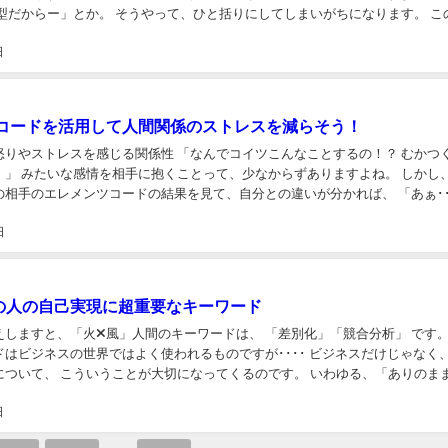
型だからー」とか。 そうやって、ひと括りにしてしまいがちになります。 このよう
ズしてレッテルを貼ってしまうと、 そ...
日
コードを活用して人間関係のストレスを減らそう！
怒りやストレスを感じる関係性 「なんでコイツこんなことするの！？ むかつ
」 みたいな感情を相手に抱くことって、少なからずありますよね。 しかし、そん
の相手のエレメンツコードの結果を見て、自分との違いが分かれば、 「あぁ･･
ゃ、全然考え方も違うか」 と諦め...
日
の人の自己実現に超重要なキーワード
しますと、「火×風」人間のキーワードは、 「差別化」「競合分析」 です。 こ
ドはビジネスの世界ではよく使われるものですが････ ビジネスだけじゃなく
について、 こういうことが大切になってくるのです。 いわゆる、「ありのま
いうふうには、 「火×風」性質...
日