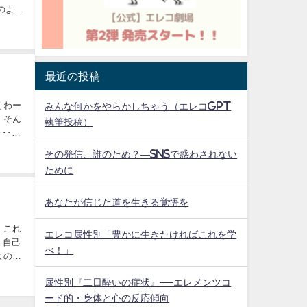
最近の投稿
くわー
みんな何かをやらかしちゃう（エレコGPT
執筆投稿）
･･こ
その発信、誰のため？—SNSで惑わされない
ために
あなたが信じた道を生きる覚悟を
れ
エレコ属性別「豊かに生きたければこれを学
、自己
べ！」
まのあ
属性別『二日酔いの症状』──エレメンツコ
ード的・身体と心の反応傾向