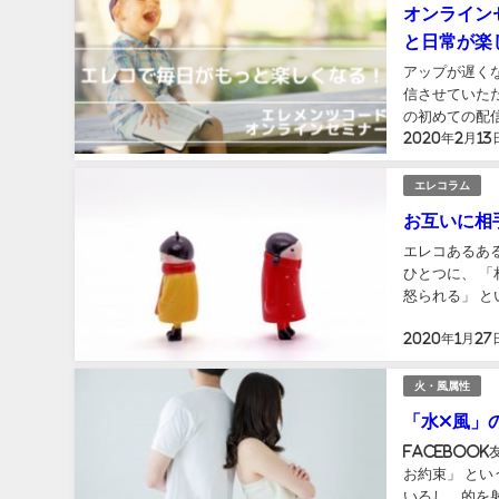
オンライン
と日常が楽
アップが遅くな
信させていただいたオ
の初めての配
2020年2月13
るのか～ とい
エレコラム
お互いに相
エレコあるあ
ひとつに、 
怒られる」 というものがあります。 
スメする際に、
2020年1月27
火・風属性
「水×風」
Faceboo
お約束」 というタイト
いるし、的を