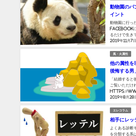
動物園のパ
イント
動物園に行っ
Facebookに書いていました笑 いやぁ
るだけで生き
2019年11月7
思います。 頑
風・火属性
他の属性を
後悔する男
「結婚すると
ご覧いただけれ
https://
2019年8月28
話題に挙げられ
エレコラム
相手にレッ
よくある診断
を分類する系