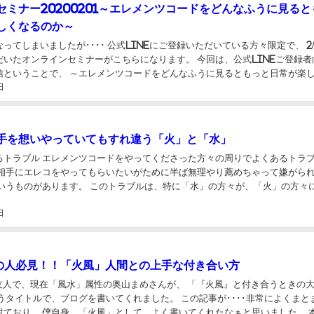
セミナー20200201～エレメンツコードをどんなふうに見ると
しくなるのか～
ってしまいましたが････ 公式LINEにご登録いただいている方々限定で、 2/
ンラインセミナーがこちらになります。 今回は、公式LINEご登録者向け
信ということで、 ～エレメンツコードをどんなふうに見るともっと日常が楽
日
うことをお話させていただ...
手を想いやっていてもすれ違う「火」と「水」
るトラブル エレメンツコードをやってくださった方々の周りでよくあるトラ
「相手にエレコをやってもらいたいがために半ば無理やり薦めちゃって嫌がら
このトラブルは、特に「水」の方々が、「火」の方々にオス
結構起きやすいものです。 悪気なんか一...
日
の人必見！！「火風」人間との上手な付き合い方
k友人で、現在「風水」属性の奥山まめさんが、 「『火風』と付き合うときの
ルで、ブログを書いてくれました。 この記事が････非常によくまとまって
射ており、 僕自身、「火風」として、よく書いてくれたなぁと思いました。 