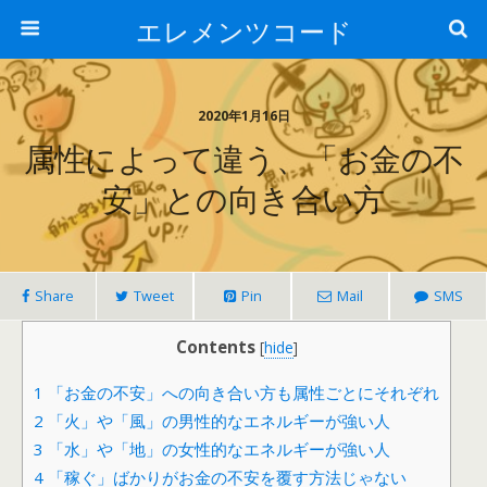
エレメンツコード
2020年1月16日
属性によって違う、「お金の不
安」との向き合い方
Share
Tweet
Pin
Mail
SMS
Contents
[
hide
]
1
「お金の不安」への向き合い方も属性ごとにそれぞれ
2
「火」や「風」の男性的なエネルギーが強い人
3
「水」や「地」の女性的なエネルギーが強い人
4
「稼ぐ」ばかりがお金の不安を覆す方法じゃない