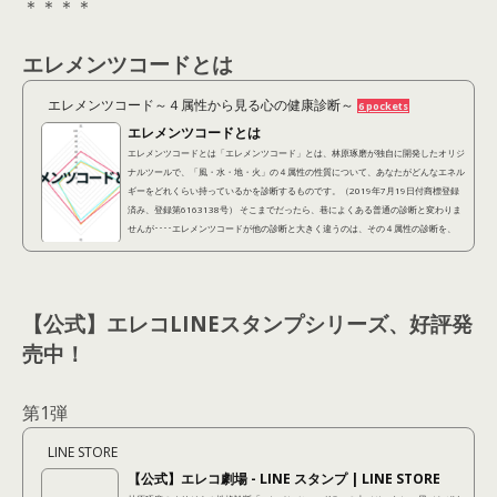
＊＊＊＊
エレメンツコードとは
エレメンツコード～４属性から見る心の健康診断～
6 pockets
エレメンツコードとは
エレメンツコードとは「エレメンツコード」とは、林原琢磨が独自に開発したオリジ
ナルツールで、「風・水・地・火」の４属性の性質について、あなたがどんなエネル
ギーをどれくらい持っているかを診断するものです。（2019年7月19日付商標登録
済み、登録第6163138号） そこまでだったら、巷によくある普通の診断と変わりま
せんが････エレメンツコードが他の診断と大きく違うのは、その４属性の診断を、
「潜在的に自分が持ってる性質（潜在レイヤー）」 「他人から見られている性質
（表出レイヤー）」 「本当はこうなりたいという...
【公式】エレコLINEスタンプシリーズ、好評発
売中！
第1弾
LINE STORE
【公式】エレコ劇場 - LINE スタンプ | LINE STORE