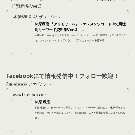
ード資料集Ver.3
林原琢磨 公式リザストページ
林原琢磨 『グリモワール』～エレメンツコード®の属性
別キーワード資料集Ver.3 - ...
性格診断 人の心を見える化するツール「エレメンツコード」開発者/ お店の出店「立
地」コンサルタント/ シェアハウス「ノア」のオーナー 林原琢磨
Facebookにて情報発信中！フォロー歓迎！
Facebookアカウント
www.facebook.com
林原 琢磨
林原 琢磨さんはFacebookを利用しています。Facebookに登録して、林原 琢磨さん
や他の知り合いと交流しましょう。Facebookは、人々が簡単に情報をシェア&#x30
67...