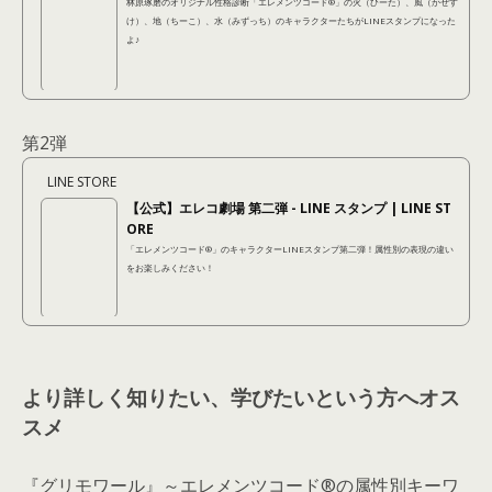
林原琢磨のオリジナル性格診断「エレメンツコード®︎」の火（ひーた）、風（かぜす
け）、地（ちーこ）、水（みずっち）のキャラクターたちがLINEスタンプになった
よ♪
第2弾
LINE STORE
【公式】エレコ劇場 第二弾 - LINE スタンプ | LINE ST
ORE
「エレメンツコード®︎」のキャラクターLINEスタンプ第二弾！属性別の表現の違い
をお楽しみください！
より詳しく知りたい、学びたいという方へオス
スメ
『グリモワール』～エレメンツコード®の属性別キーワ