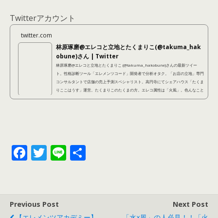
Twitterアカウント
twitter.com
林原琢磨@エレコと立地とたくまりこ(@takuma_hak
obune)さん | Twitter
林原琢磨@エレコと立地とたくまりこ (@takuma_hakobune)さんの最新ツイー
ト。性格診断ツール「エレメンツコード」開発者で分析オタク。「お店の立地」専門
コンサルタントで店舗の売上予測スペシャリスト。高円寺にてシェアハウス「たくま
りここはうす」運営。たくまりこのたくまの方。エレコ属性は「火風」。色んなこと
に手を出しているように見えて、本当は不器用なので結局本質的にやっているのは同
じことなのです。
F
T
Li
共
ac
w
n
有
e
itt
e
b
er
Previous Post
Next Post
o
【エレメンツアカデミー】
「水×風」の人必見！！「火