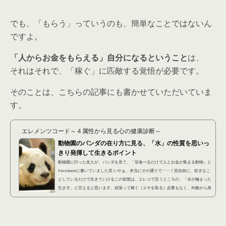
でも、「もらう」っていうのも、簡単なことではないん
ですよ。
「人からお金をもらえる」自分になるということ
は、
それはそれで、「稼ぐ」に匹敵する覚悟が必要です。
そのことは、こちらの記事にも書かせていただいていま
す。
エレメンツコード～４属性から見る心の健康診断～
動物園のパンダの在り方に見る、「水」の性質を思いっ
きり発揮して生きるポイント
動物園に行った友人が、パンダを見て、「笹食べるだけで人とお金が集まる動物」と
Facebookに書いていました笑 いやぁ、本当にその通りで････！笑自由に、好きなこ
としているだけで生きていけるこの状態は、エレコで言うところの、「水が極まった
生き方」と言えると思います。頑張って稼ぐ（エサを取る）必要もなく、外敵から身
を守る必要もなく、生きるために必要なことは、ほぼすべて他人（飼育員）がやって
くれる････まぁこれを、動物園の檻の「外」から見ている僕ら人間の中には、「狭い
ところで自由がなくてかわいそう」と見...