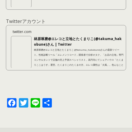
Twitterアカウント
twitter.com
林原琢磨@エレコと立地とたくまりこ(@takuma_hak
obune)さん | Twitter
林原琢磨@エレコと立地とたくまりこ (@takuma_hakobune)さんの最新ツイー
ト。性格診断ツール「エレメンツコード」開発者で分析オタク。「お店の立地」専門
コンサルタントで店舗の売上予測スペシャリスト。高円寺にてシェアハウス「たくま
りここはうす」運営。たくまりこのたくまの方。エレコ属性は「火風」。色んなこと
に手を出しているように見えて、本当は不器用なので結局本質的にやっているのは同
じことなのです。
F
T
Li
共
ac
w
n
有
e
itt
e
b
er