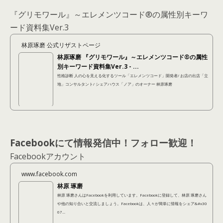
『グリモワール』～エレメンツコード®の属性別キーワ
ード資料集Ver.3
林原琢磨 公式リザストページ
林原琢磨 『グリモワール』～エレメンツコード®の属性
別キーワード資料集Ver.3 - ...
性格診断 人の心を見える化するツール「エレメンツコード」開発者/ お店の出店「立
地」コンサルタント/ シェアハウス「ノア」のオーナー 林原琢磨
Facebookにて情報発信中！フォロー歓迎！
Facebookアカウント
www.facebook.com
林原 琢磨
林原 琢磨さんはFacebookを利用しています。Facebookに登録して、林原 琢磨さん
や他の知り合いと交流しましょう。Facebookは、人々が簡単に情報をシェア&#x30
67...