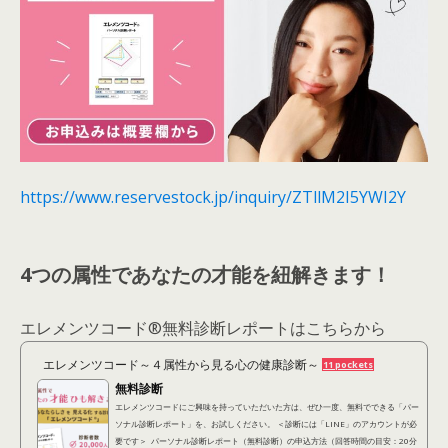
https://www.reservestock.jp/inquiry/ZTllM2I5YWI2Y
4つの属性であなたの才能を紐解きます！
エレメンツコード®︎無料診断レポートはこちらから
エレメンツコード～４属性から見る心の健康診断～
11 pockets
無料診断
エレメンツコードにご興味を持っていただいた方は、ぜひ一度、無料でできる「パー
ソナル診断レポート」を、お試しください。 ＜診断には「LINE」のアカウントが必
要です＞ パーソナル診断レポート（無料診断）の申込方法（回答時間の目安：20分