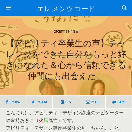
エレメンツコード
2023年6月18日
【アビリティ卒業生の声】チャ
レンジをできた自分をもっと好
きになれた＆心から信頼できる
仲間にも出会えた。
Share
Tweet
Pin
Mail
SMS
こんにちは、アビリティ・デザイン講座のナビゲーター
の倉持あきこ（
火
風
属性）です。
アビリティ・デザイン講座卒業生のちーちゃん、こと、