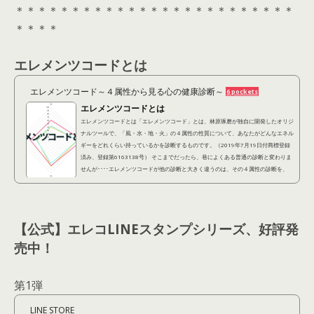
＊＊＊＊＊＊＊＊＊＊＊＊＊＊＊＊＊＊＊＊＊＊＊＊＊
＊＊＊＊
エレメンツコードとは
エレメンツコード～４属性から見る心の健康診断～
6 pockets
エレメンツコードとは
エレメンツコードとは「エレメンツコード」とは、林原琢磨が独自に開発したオリジ
ナルツールで、「風・水・地・火」の４属性の性質について、あなたがどんなエネル
ギーをどれくらい持っているかを診断するものです。（2019年7月19日付商標登録
済み、登録第6163138号） そこまでだったら、巷によくある普通の診断と変わりま
せんが････エレメンツコードが他の診断と大きく違うのは、その４属性の診断を、
「潜在的に自分が持ってる性質（潜在レイヤー）」 「他人から見られている性質
（表出レイヤー）」 「本当はこうなりたいという...
【公式】エレコLINEスタンプシリーズ、好評発
売中！
第1弾
LINE STORE