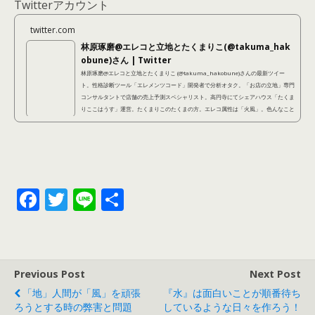
Twitterアカウント
twitter.com
林原琢磨@エレコと立地とたくまりこ(@takuma_hak
obune)さん | Twitter
林原琢磨@エレコと立地とたくまりこ (@takuma_hakobune)さんの最新ツイー
ト。性格診断ツール「エレメンツコード」開発者で分析オタク。「お店の立地」専門
コンサルタントで店舗の売上予測スペシャリスト。高円寺にてシェアハウス「たくま
りここはうす」運営。たくまりこのたくまの方。エレコ属性は「火風」。色んなこと
に手を出しているように見えて、本当は不器用なので結局本質的にやっているのは同
じことなのです。
F
T
Li
共
ac
w
n
有
e
itt
e
b
er
Previous Post
Next Post
o
「地」人間が「風」を頑張
『水』は面白いことが順番待ち
o
ろうとする時の弊害と問題
しているような日々を作ろう！