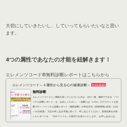
大切にしていきたいし、していってもらいたいなと思い
ます。
4つの属性であなたの才能を紐解きます！
エレメンツコード®︎無料診断レポートはこちらから
エレメンツコード～４属性から見る心の健康診断～
11 pockets
無料診断
エレメンツコードにご興味を持っていただいた方は、ぜひ一度、無料でできる「パー
ソナル診断レポート」を、お試しください。 ＜診断には「LINE」のアカウントが必
要です＞ パーソナル診断レポート（無料診断）の申込方法（回答時間の目安：20分
～25分程度） 下記の申し込み手順に則って、申し込んでください。回答結果を分析
したレポートを、「PDFファイル」の形式でお送りいたします。 お申し込みには、
「LINEアカウント」が必要となります。 ①下記診断アンケートに回答する(約20分)
以下の「診...