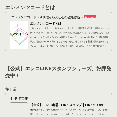
エレメンツコードとは
エレメンツコード～４属性から見る心の健康診断～
6 pockets
エレメンツコードとは
エレメンツコードとは「エレメンツコード」とは、林原琢磨が独自に開発したオリジ
ナルツールで、「風・水・地・火」の４属性の性質について、あなたがどんなエネル
ギーをどれくらい持っているかを診断するものです。（2019年7月19日付商標登録
済み、登録第6163138号） そこまでだったら、巷によくある普通の診断と変わりま
せんが････エレメンツコードが他の診断と大きく違うのは、その４属性の診断を、
「潜在的に自分が持ってる性質（潜在レイヤー）」 「他人から見られている性質
（表出レイヤー）」 「本当はこうなりたいという...
【公式】エレコLINEスタンプシリーズ、好評発
売中！
第1弾
LINE STORE
【公式】エレコ劇場 - LINE スタンプ | LINE STORE
林原琢磨のオリジナル性格診断「エレメンツコード®︎」の火（ひーた）、風（かぜす
け）、地（ちーこ）、水（みずっち）のキャラクターたちがLINEスタンプになった