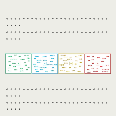
＊＊＊＊＊＊＊＊＊＊＊＊＊＊＊＊＊＊＊＊＊＊＊＊＊
＊＊＊＊
＊＊＊＊＊＊＊＊＊＊＊＊＊＊＊＊＊＊＊＊＊＊＊＊＊
＊＊＊＊
＊＊＊＊＊＊＊＊＊＊＊＊＊＊＊＊＊＊＊＊＊＊＊＊＊
＊＊＊＊
＊＊＊＊＊＊＊＊＊＊＊＊＊＊＊＊＊＊＊＊＊＊＊＊＊
＊＊＊＊