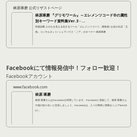
林原琢磨 公式リザストページ
林原琢磨 『グリモワール』～エレメンツコード®の属性
別キーワード資料集Ver.3 - ...
性格診断 人の心を見える化するツール「エレメンツコード」開発者/ お店の出店「立
地」コンサルタント/ シェアハウス「ノア」のオーナー 林原琢磨
Facebookにて情報発信中！フォロー歓迎！
Facebookアカウント
www.facebook.com
林原 琢磨
林原 琢磨さんはFacebookを利用しています。Facebookに登録して、林原 琢磨さん
や他の知り合いと交流しましょう。Facebookは、人々が簡単に情報をシェア&#x30
67...