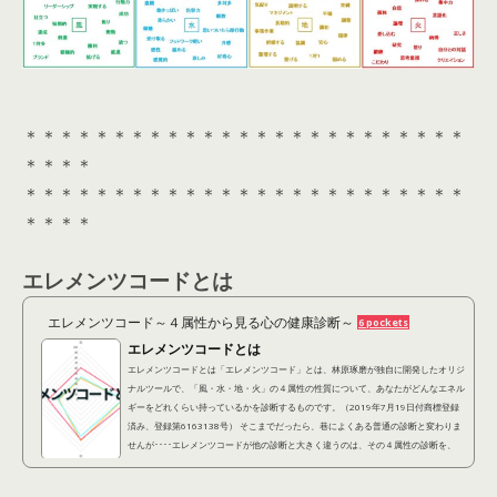
＊＊＊＊＊＊＊＊＊＊＊＊＊＊＊＊＊＊＊＊＊＊＊＊＊
＊＊＊＊
＊＊＊＊＊＊＊＊＊＊＊＊＊＊＊＊＊＊＊＊＊＊＊＊＊
＊＊＊＊
エレメンツコードとは
エレメンツコード～４属性から見る心の健康診断～
6 pockets
エレメンツコードとは
エレメンツコードとは「エレメンツコード」とは、林原琢磨が独自に開発したオリジ
ナルツールで、「風・水・地・火」の４属性の性質について、あなたがどんなエネル
ギーをどれくらい持っているかを診断するものです。（2019年7月19日付商標登録
済み、登録第6163138号） そこまでだったら、巷によくある普通の診断と変わりま
せんが････エレメンツコードが他の診断と大きく違うのは、その４属性の診断を、
「潜在的に自分が持ってる性質（潜在レイヤー）」 「他人から見られている性質
（表出レイヤー）」 「本当はこうなりたいという...