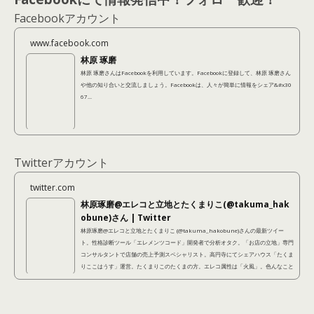
Facebookアカウント
www.facebook.com
林原 琢磨
林原 琢磨さんはFacebookを利用しています。Facebookに登録して、林原 琢磨さん
や他の知り合いと交流しましょう。Facebookは、人々が簡単に情報をシェア&#x30
67...
Twitterアカウント
twitter.com
林原琢磨@エレコと立地とたくまりこ(@takuma_hak
obune)さん | Twitter
林原琢磨@エレコと立地とたくまりこ (@takuma_hakobune)さんの最新ツイー
ト。性格診断ツール「エレメンツコード」開発者で分析オタク。「お店の立地」専門
コンサルタントで店舗の売上予測スペシャリスト。高円寺にてシェアハウス「たくま
りここはうす」運営。たくまりこのたくまの方。エレコ属性は「火風」。色んなこと
に手を出しているように見えて、本当は不器用なので結局本質的にやっているのは同
じことなのです。