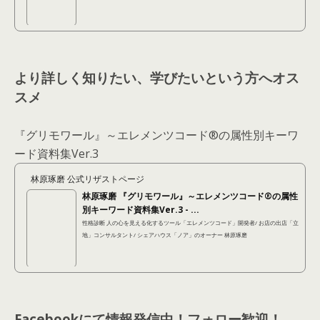
より詳しく知りたい、学びたいという方へオス
スメ
『グリモワール』～エレメンツコード®の属性別キーワ
ード資料集Ver.3
林原琢磨 公式リザストページ
林原琢磨 『グリモワール』～エレメンツコード®の属性
別キーワード資料集Ver.3 - ...
性格診断 人の心を見える化するツール「エレメンツコード」開発者/ お店の出店「立
地」コンサルタント/ シェアハウス「ノア」のオーナー 林原琢磨
Facebookにて情報発信中！フォロー歓迎！