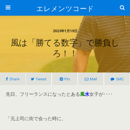
エレメンツコード
2023年1月19日
風は「勝てる数字」で勝負し
ろ！！
Share
Tweet
Pin
Mail
SMS
先日、フリーランスになったとある
風
水
女子が････
「元上司に街で会った時に、