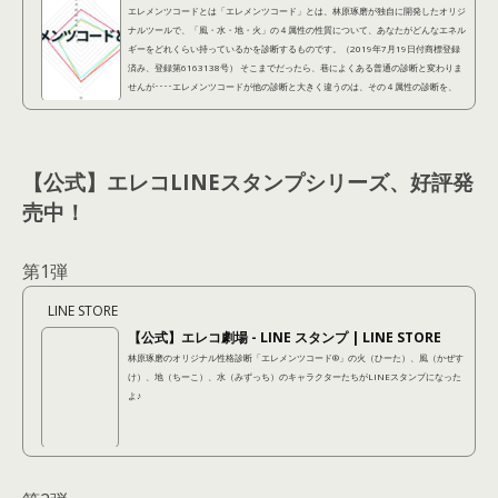
エレメンツコードとは「エレメンツコード」とは、林原琢磨が独自に開発したオリジ
ナルツールで、「風・水・地・火」の４属性の性質について、あなたがどんなエネル
ギーをどれくらい持っているかを診断するものです。（2019年7月19日付商標登録
済み、登録第6163138号） そこまでだったら、巷によくある普通の診断と変わりま
せんが････エレメンツコードが他の診断と大きく違うのは、その４属性の診断を、
「潜在的に自分が持ってる性質（潜在レイヤー）」 「他人から見られている性質
（表出レイヤー）」 「本当はこうなりたいという...
【公式】エレコLINEスタンプシリーズ、好評発
売中！
第1弾
LINE STORE
【公式】エレコ劇場 - LINE スタンプ | LINE STORE
林原琢磨のオリジナル性格診断「エレメンツコード®︎」の火（ひーた）、風（かぜす
け）、地（ちーこ）、水（みずっち）のキャラクターたちがLINEスタンプになった
よ♪