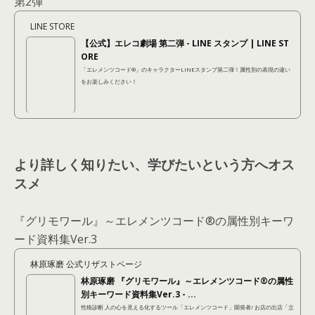
第2弾
LINE STORE
【公式】エレコ劇場 第二弾 - LINE スタンプ | LINE ST
ORE
「エレメンツコード®︎」のキャラクターLINEスタンプ第二弾！属性別の表現の違い
をお楽しみください！
より詳しく知りたい、学びたいという方へオス
スメ
『グリモワール』～エレメンツコード®の属性別キーワ
ード資料集Ver.3
林原琢磨 公式リザストページ
林原琢磨 『グリモワール』～エレメンツコード®の属性
別キーワード資料集Ver.3 - ...
性格診断 人の心を見える化するツール「エレメンツコード」開発者/ お店の出店「立