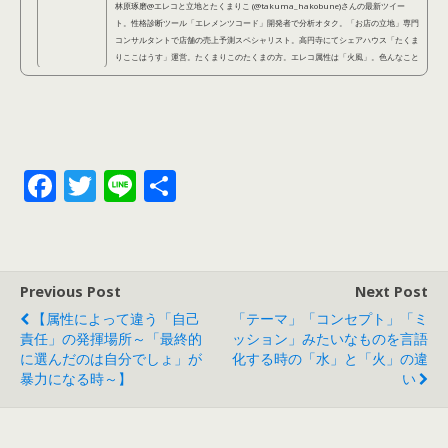
林原琢磨@エレコと立地とたくまりこ (@takuma_hakobune)さんの最新ツイー
ト。性格診断ツール「エレメンツコード」開発者で分析オタク。「お店の立地」専門
コンサルタントで店舗の売上予測スペシャリスト。高円寺にてシェアハウス「たくま
りここはうす」運営。たくまりこのたくまの方。エレコ属性は「火風」。色んなこと
に手を出しているように見えて、本当は不器用なので結局本質的にやっているのは同
じことなのです。
F
T
Li
共
ac
w
n
有
e
itt
e
b
er
Previous Post
Next Post
o
【属性によって違う「自己
「テーマ」「コンセプト」「ミ
o
責任」の発揮場所～「最終的
ッション」みたいなものを言語
に選んだのは自分でしょ」が
化する時の「水」と「火」の違
k
暴力になる時～】
い