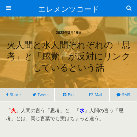
エレメンツコード
2022年8月19日
火人間と水人間それぞれの「思
考」と「感覚」が反対にリンク
しているという話
Share
Tweet
Pin
Mail
SMS
「
火
」人間の言う「思考」と、「
水
」人間の言う「思
考」とは、同じ言葉でも実はちょっと違う。