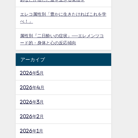
エレコ属性別「豊かに生きたければこれを学
べ！」
属性別『二日酔いの症状』──エレメンツコ
ード的・身体と心の反応傾向
アーカイブ
2026年5月
2026年4月
2026年3月
2026年2月
2026年1月