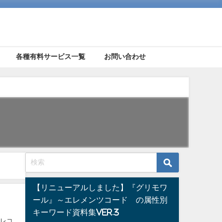
各種有料サービス一覧
お問い合わせ
【リニューアルしました】『グリモワ
ール』～エレメンツコード®の属性別
キーワード資料集Ver.3
エレコ