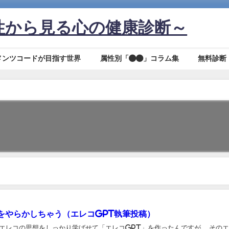
性から見る心の健康診断～
メンツコードが目指す世界
属性別「●●」コラム集
無料診断
をやらかしちゃう（エレコGPT執筆投稿）
にエレコの思想をしっかり学ばせて「エレコGPT」を作ったんですが、 その