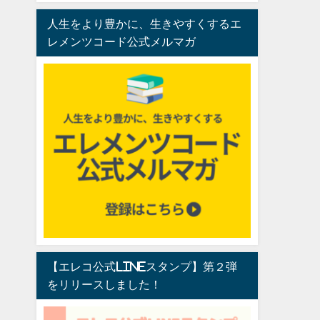
人生をより豊かに、生きやすくするエ
レメンツコード公式メルマガ
【エレコ公式LINEスタンプ】第２弾
をリリースしました！